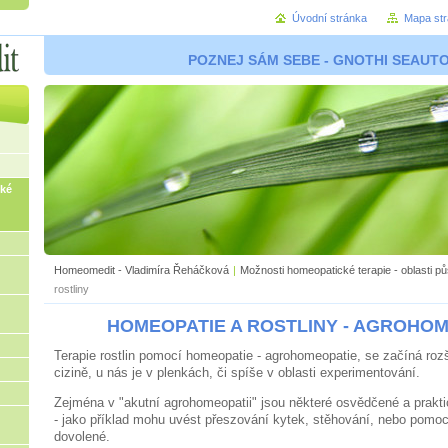
Úvodní stránka
Mapa st
POZNEJ SÁM SEBE - GNOTHI SEAUTON
ké
Homeomedit - Vladimíra Řeháčková
|
Možnosti homeopatické terapie - oblasti p
rostliny
HOMEOPATIE A ROSTLINY - AGROHO
Terapie rostlin pomocí homeopatie - agrohomeopatie, se začíná roz
cizině, u nás je v plenkách, či spíše v oblasti experimentování.
Zejména v "akutní agrohomeopatii" jsou některé osvědčené a prakti
- jako příklad mohu uvést přeszování kytek, stěhování, nebo pomoc 
dovolené.