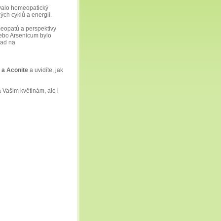
ívalo homeopatický
ných cyklů a energií.
eopatů a perspektivy
 nebo Arsenicum bylo
lad na
 a Aconite
a uvidíte, jak
Vašim květinám, ale i