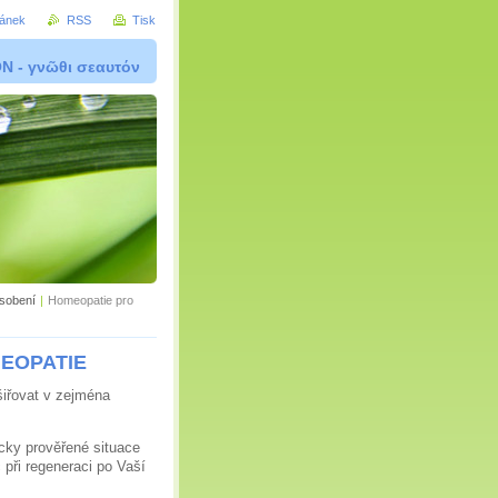
ránek
RSS
Tisk
 - γνῶθι σεαυτόν
ůsobení
|
Homeopatie pro
MEOPATIE
šiřovat v zejména
cky prověřené situace
při regeneraci po Vaší