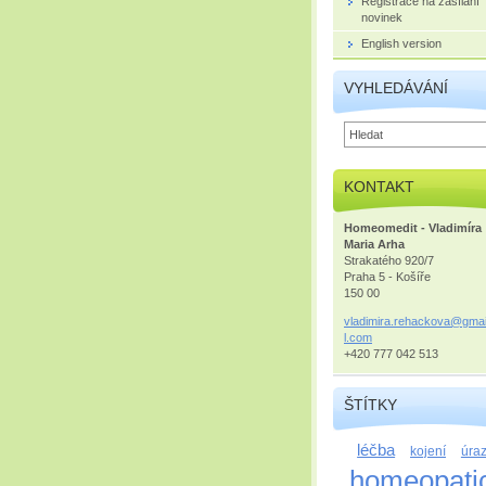
Registrace na zasílání
novinek
English version
VYHLEDÁVÁNÍ
KONTAKT
Homeomedit - Vladimíra
Maria Arha
Strakatého 920/7
Praha 5 - Košíře
150 00
vladimir
a.rehack
ova@gma
l.com
+420 777 042 513
ŠTÍTKY
léčba
kojení
úra
homeopati