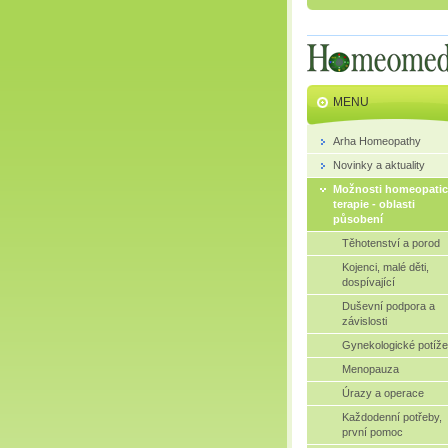
MENU
Arha Homeopathy
Novinky a aktuality
Možnosti homeopatic
terapie - oblasti
působení
Těhotenství a porod
Kojenci, malé děti,
dospívající
Duševní podpora a
závislosti
Gynekologické potíže
Menopauza
Úrazy a operace
Každodenní potřeby,
první pomoc