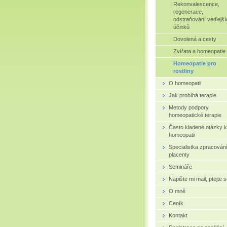
Rekonvalescence,
regenerace,
odstraňování vedlejší
účinků
Dovolená a cesty
Zvířata a homeopatie
Homeopatie pro
rostliny
O homeopatii
Jak probíhá terapie
Metody podpory
homeopatické terapie
Často kladené otázky k
homeopatii
Specialistka zpracován
placenty
Semináře
Napište mi mail, ptejte 
O mně
Ceník
Kontakt