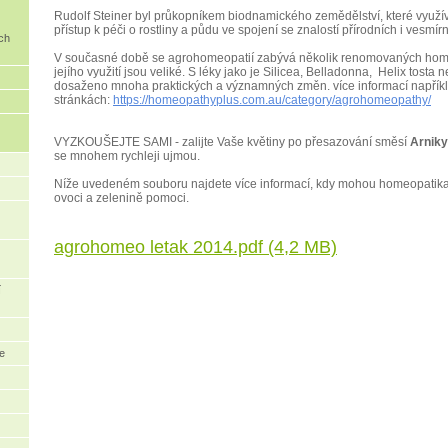
Rudolf Steiner byl průkopníkem biodnamického zemědělství, které využ
přístup k péči o rostliny a půdu ve spojení se znalostí přírodních i vesmír
ch
V současné době se agrohomeopatií zabývá několik renomovaných hom
jejího využití jsou veliké. S léky jako je Silicea, Belladonna, Helix tosta
dosaženo mnoha praktických a významných změn. více informací napřík
stránkách:
https://homeopathyplus.com.au/category/agrohomeopathy/
VYZKOUŠEJTE SAMI - zalijte Vaše květiny po přesazování směsí
Arniky
se mnohem rychleji ujmou.
Níže uvedeném souboru najdete více informací, kdy mohou homeopatika 
ovoci a zelenině pomoci.
agrohomeo letak 2014.pdf (4,2 MB)
í
se