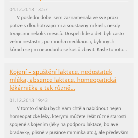
04.12.2013 13:57
V poslední době jsem zaznamenala ve své praxi
potíže s dlouhotrvajícími a soustavnými kašli, někdy
trvajícími několik měsíců. Dospělí lidé a děti byli často
velmi nešťastní, po mnoha medikacích, bylinných
kůrách se jim nepodařilo se kašlů zbavit. Kašle tohoto...
Kojení – spuštění laktace, nedostatek
mléka, absence laktace, homeopatická
lékárnička a tak různě...
01.12.2013 19:43
V tomto článku bych Vám chtěla nabídnout nejen
homeopatické léky, kterými můžete řešit různé starosti
spojené s kojením (léky na podporu laktace, bolavé
bradavky, plísně v pusince miminka atd.), ale především