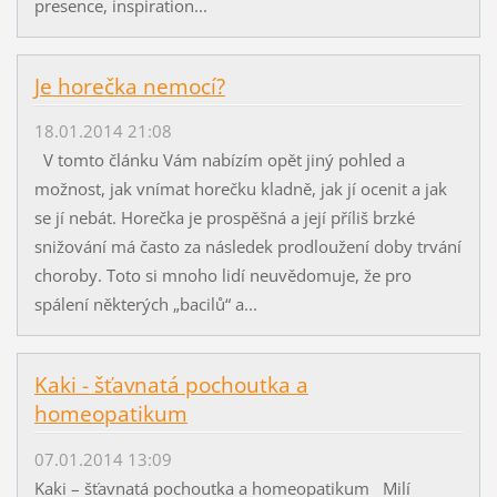
presence, inspiration...
Je horečka nemocí?
18.01.2014 21:08
V tomto článku Vám nabízím opět jiný pohled a
možnost, jak vnímat horečku kladně, jak jí ocenit a jak
se jí nebát. Horečka je prospěšná a její příliš brzké
snižování má často za následek prodloužení doby trvání
choroby. Toto si mnoho lidí neuvědomuje, že pro
spálení některých „bacilů“ a...
Kaki - šťavnatá pochoutka a
homeopatikum
07.01.2014 13:09
Kaki – šťavnatá pochoutka a homeopatikum Milí