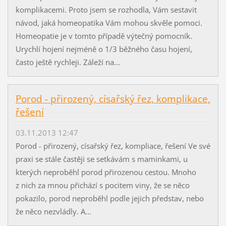
komplikacemi. Proto jsem se rozhodla, Vám sestavit
návod, jaká homeopatika Vám mohou skvěle pomoci.
Homeopatie je v tomto případě výtečný pomocník.
Urychlí hojení nejméně o 1/3 běžného času hojení,
často ještě rychleji. Záleží na...
Porod - přirozený, císařský řez, komplikace,
řešení
03.11.2013 12:47
Porod - přirozený, císařský řez, kompliace, řešení Ve své
praxi se stále častěji se setkávám s maminkami, u
kterých neproběhl porod přirozenou cestou. Mnoho
z nich za mnou přichází s pocitem viny, že se něco
pokazilo, porod neproběhl podle jejich představ, nebo
že něco nezvládly. A...