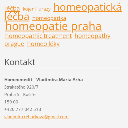
homeopatická
léčba
kojení
úrazy
léčba
homeopatika
homeopatie praha
homeopathic treatment
homeopathy
prague
homeo léky
Kontakt
Homeomedit - Vladimíra Maria Arha
Strakatého 920/7
Praha 5 - Košíře
150 00
+420 777 042 513
vladimir
a.rehack
ova@gmai
l.com